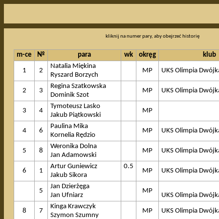
kliknij na numer pary, aby obejrzeć historię
m-ce
№
para
wk
okręg
klub
Natalia Miękina
1
2
MP
UKS Olimpia Dwójk
Ryszard Borzych
Regina Szatkowska
2
3
MP
UKS Olimpia Dwójk
Dominik Szot
Tymoteusz Lasko
3
4
MP
Jakub Piątkowski
Paulina Mika
4
6
MP
UKS Olimpia Dwójk
Kornelia Rędzio
Weronika Dolna
5
8
MP
UKS Olimpia Dwójk
Jan Adamowski
Artur Guniewicz
0.5
6
1
MP
UKS Olimpia Dwójk
Jakub Sikora
Jan Dzierżęga
5
MP
Jan Ufniarz
UKS Olimpia Dwójk
Kinga Krawczyk
8
7
MP
UKS Olimpia Dwójk
Szymon Szumny