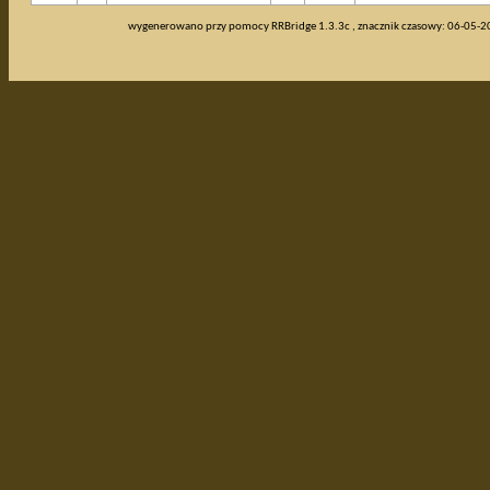
wygenerowano przy pomocy RRBridge 1.3.3c , znacznik czasowy: 06-05-2