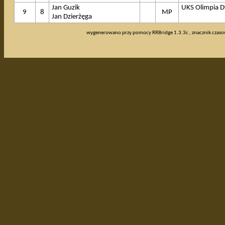
Jan Guzik
UKS Olimpia 
9
8
MP
Jan Dzierżęga
wygenerowano przy pomocy RRBridge 1.3.3c , znacznik czas