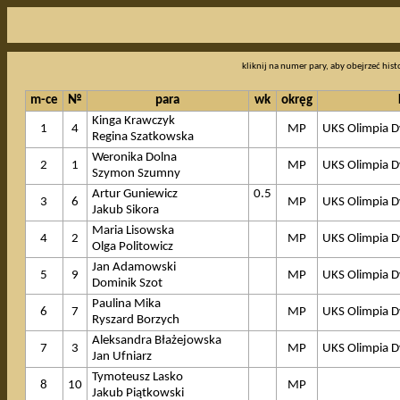
kliknij na numer pary, aby obejrzeć hist
m-ce
№
para
wk
okręg
Kinga Krawczyk
1
4
MP
UKS Olimpia 
Regina Szatkowska
Weronika Dolna
2
1
MP
UKS Olimpia 
Szymon Szumny
Artur Guniewicz
0.5
3
6
MP
UKS Olimpia 
Jakub Sikora
Maria Lisowska
4
2
MP
UKS Olimpia 
Olga Politowicz
Jan Adamowski
5
9
MP
UKS Olimpia 
Dominik Szot
Paulina Mika
6
7
MP
UKS Olimpia 
Ryszard Borzych
Aleksandra Błażejowska
7
3
MP
UKS Olimpia 
Jan Ufniarz
Tymoteusz Lasko
8
10
MP
Jakub Piątkowski